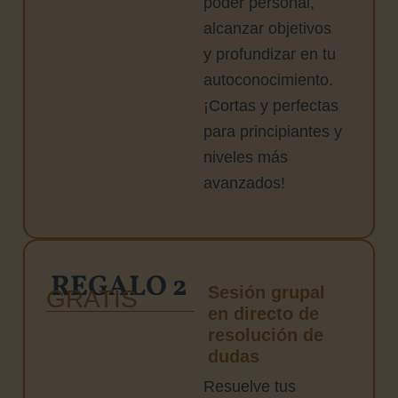
poder personal,
alcanzar objetivos
y profundizar en tu
autoconocimiento.
¡Cortas y perfectas
para principiantes y
niveles más
avanzados!
REGALO 2
Sesión grupal
GRATIS
en directo de
resolución de
dudas
Resuelve tus