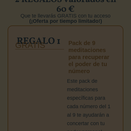
60 €
Que te llevarás GRATIS con tu acceso
(¡Oferta por tiempo limitado!)
REGALO 1
Pack de 9
GRATIS
meditaciones
para recuperar
el poder de tu
número
Este pack de
meditaciones
específicas para
cada número del 1
al 9 te ayudarán a
concertar con tu