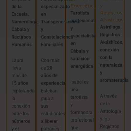
Energética
y
de la
especializado
Registros
Tarotista
Escuela,
en
Akáshicos
profesional
Numeróloga,
Transgeneracional
Astróloga,
y
Cábala y
y
Registros
especialista
Recursos
Constelaciones
Akáshicos,
en
Humanos
Familiares
conexión
Cábala y
con la
sanación
Laura
Con más
naturaleza
energética
lleva
de
20
y
más de
años de
aromaterapia
Isabel es
15 años
experiencia
,
una
explorando
Esteban
A través
tarotista
la
guía a
de la
y
conexión
sus
Astrología
formadora
entre los
estudiantes
y los
profesional
números
a liberar
Registros
que
y el
patrones