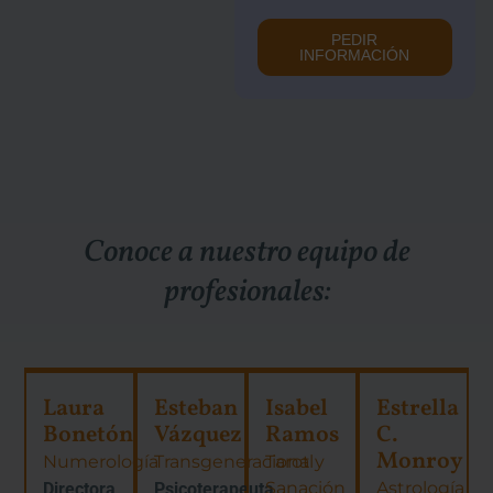
PEDIR
INFORMACIÓN
Conoce a nuestro equipo de
profesionales:
Laura
Esteban
Isabel
Estrella
Bonetón
Vázquez
Ramos
C.
Monroy
Numerología
Transgeneracional
Tarot y
Sanación
Astrología
Directora
Psicoterapeuta