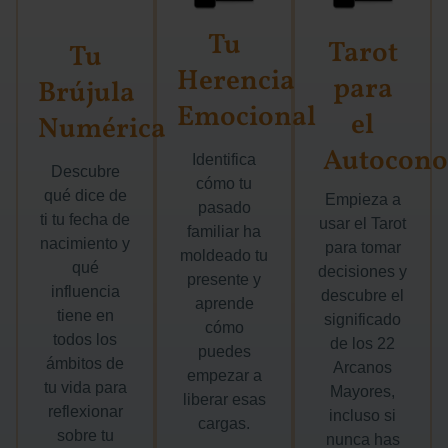
Tu
Tarot
Tu
Herencia
para
Brújula
Emocional
el
Numérica
Autocono
Identifica
Descubre
cómo tu
qué dice de
Empieza a
pasado
ti tu fecha de
usar el Tarot
familiar ha
nacimiento y
para tomar
moldeado tu
qué
decisiones y
presente y
influencia
descubre el
aprende
tiene en
significado
cómo
todos los
de los 22
puedes
ámbitos de
Arcanos
empezar a
tu vida para
Mayores,
liberar esas
reflexionar
incluso si
cargas.
sobre tu
nunca has