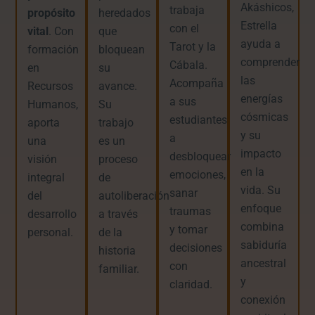
Akáshicos,
trabaja
propósito
heredados
Estrella
con el
vital
. Con
que
ayuda a
Tarot y la
formación
bloquean
comprender
Cábala.
en
su
las
Acompaña
Recursos
avance.
energías
a sus
Humanos,
Su
cósmicas
estudiantes
aporta
trabajo
y su
a
una
es un
impacto
desbloquear
visión
proceso
en la
emociones,
integral
de
vida. Su
sanar
del
autoliberación
enfoque
traumas
desarrollo
a través
combina
y tomar
personal.
de la
sabiduría
decisiones
historia
ancestral
con
familiar.
y
claridad.
conexión