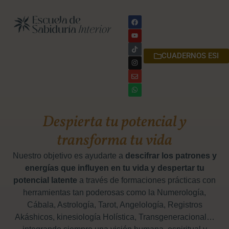
F
Y
T
I
E
W
a
o
i
n
n
h
c
u
k
s
v
a
e
t
t
t
e
t
b
u
o
a
l
s
o
b
k
g
o
a
CUADERNOS ESI
o
e
r
p
p
k
a
e
p
m
Despierta tu potencial y
transforma tu vida
Nuestro objetivo es ayudarte a
descifrar los patrones y
energías que influyen en tu vida
y despertar tu
potencial latente
a través de formaciones prácticas con
herramientas tan poderosas como la Numerología,
Cábala, Astrología, Tarot, Angelología
, Registros
Akáshicos, kinesiología Holística,
Transgeneracional…