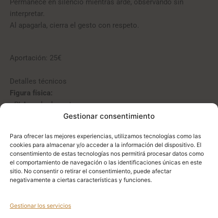
Permanece en silencio mientras arde, observando sin
interpretar.
Al apagarla, cierra el gesto con respeto.
Aportación: 25€
Detalles técnicos
Figura física:
• PLA acabado mate
Gestionar consentimiento
• Para vela de té estándar
• Producción bajo pedido
Para ofrecer las mejores experiencias, utilizamos tecnologías como las
cookies para almacenar y/o acceder a la información del dispositivo. El
No dejar la llama desatendida.
consentimiento de estas tecnologías nos permitirá procesar datos como
el comportamiento de navegación o las identificaciones únicas en este
sitio. No consentir o retirar el consentimiento, puede afectar
Figura digital:
negativamente a ciertas características y funciones.
• Formato STL / 3MF
• Optimizada para impresión 3D
Gestionar los servicios